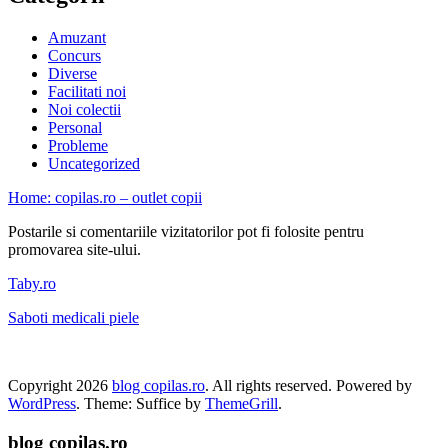
Amuzant
Concurs
Diverse
Facilitati noi
Noi colectii
Personal
Probleme
Uncategorized
Home: copilas.ro – outlet copii
Postarile si comentariile vizitatorilor pot fi folosite pentru
promovarea site-ului.
Taby.ro
Saboti medicali piele
Copyright 2026
blog copilas.ro
. All rights reserved. Powered by
WordPress
. Theme: Suffice by
ThemeGrill
.
blog copilas.ro