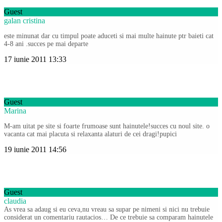
Guest
galan cristina
este minunat dar cu timpul poate aduceti si mai multe hainute ptr baieti cat
4-8 ani .succes pe mai departe
17 iunie 2011 13:33
Guest
Marina
M-am uitat pe site si foarte frumoase sunt hainutele!succes cu noul site. o
vacanta cat mai placuta si relaxanta alaturi de cei dragi!pupici
19 iunie 2011 14:56
Guest
claudia
As vrea sa adaug si eu ceva,nu vreau sa supar pe nimeni si nici nu trebuie
considerat un comentariu rautacios… De ce trebuie sa comparam hainutele