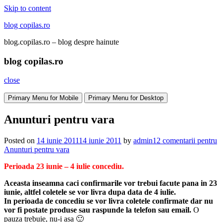
Skip to content
blog copilas.ro
blog.copilas.ro – blog despre hainute
blog copilas.ro
close
Primary Menu for Mobile
Primary Menu for Desktop
Anunturi pentru vara
Posted on
14 iunie 2011
14 iunie 2011
by
admin
12 comentarii
pentru
Anunturi pentru vara
Perioada 23 iunie – 4 iulie concediu.
Aceasta inseamna caci confirmarile vor trebui facute pana in 23
iunie, altfel coletele se vor livra dupa data de 4 iulie.
In perioada de concediu se vor livra coletele confirmate dar nu
vor fi postate produse sau raspunde la telefon sau email.
O
pauza trebuie, nu-i asa 🙂