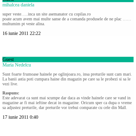
mihalcea daniela
super veste…..inca un site asemanator cu copilas.ro
poate acum avem mai multe sanse de a comanda produsele de ne plac ……
multumim pt veste alina.
16 iunie 2011 22:22
Guest
Maria Nedelcu
Sunt foarte frumoase hainele pe oglinjoara.ro, insa preturile sunt cam mari.
La banii astia poti cumpara haine din magazin pe care sa le probezi si sa le
vezi live.
Raspuns:
Este adevarat ca sunt mai scumpe dar daca as vinde hainele care se vand in
magazine ar fi mai ieftine decat in magazine. Oricum sper ca dupa o vreme
sa adjustez preturile, dar preturile vor trebui comparate cu cele din Mall.
17 iunie 2011 0:40