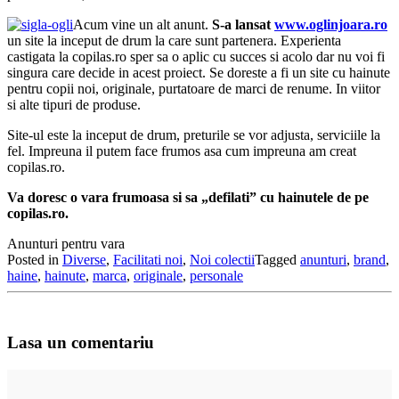
Acum vine un alt anunt.
S-a lansat
www.oglinjoara.ro
un site la inceput de drum la care sunt partenera. Experienta
castigata la copilas.ro sper sa o aplic cu succes si acolo dar nu voi fi
singura care decide in acest proiect. Se doreste a fi un site cu hainute
pentru copii noi, originale, purtatoare de marci de renume. In viitor
si alte tipuri de produse.
Site-ul este la inceput de drum, preturile se vor adjusta, serviciile la
fel. Impreuna il putem face frumos asa cum impreuna am creat
copilas.ro.
Va doresc o vara frumoasa si sa „defilati” cu hainutele de pe
copilas.ro.
Anunturi pentru vara
Posted in
Diverse
,
Facilitati noi
,
Noi colectii
Tagged
anunturi
,
brand
,
haine
,
hainute
,
marca
,
originale
,
personale
Lasa un comentariu