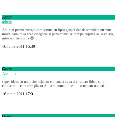
Autor
admin
Am mai primit mesaje care semnalau lipsa grupei dar deocamdata nu sunt
multe hainute la acea categorie si pana atunci se pun pe copilas.ro. Asta asa,
intre noi fie vorba 🙂
16 iunie 2011 16:39
Guest
Anonim
super ideea cu noul site deja am comandat ceva dar raman fidela si lui
copilas.ro…concediu placut Alina si numai bine……asteptam noutati…
16 iunie 2011 17:01
Guest