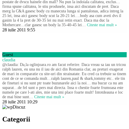
postate de dvscu hainele din mall? Nu pun la indoiala calitatea, exclus…
firma spune calitatea, le stiu produsele, insa aici discutam de pret. Daca
merg la C&A gasesc body cu manecuta lunga si pantalonas, adica intreg la
25 lei, insa aici gasesc body scut la 20-21 lei….body asa cum aveti dvs il
gasim la 4 la pret de 30-35 lei nu mai retin exact. Daca ma duc la
Mothercare…clar gasesc un body la 35-40-45 lei
…
Citeste mai mult »
28 iulie 2011 9:55
Guest
claudia
@claudia: Da,la oglinjoara.ro am facut referire. Daca vreau sa iau un tricou
ralph lauren, eu una nu il iau de aici din Romania clar, au preturi exagerat
de mari in comparatie cu site-uri din strainatate. Eu cred ca trebuie sa tinem
cont de ce se comanda mult…ralph lauren,paul & shark,tommy etc.. ele tin
de fineturi si nu sunt ptr toate buzunarele aici la noi… ma bucur ca nu am
suparat…de fel sunt o pers mai directa. Insa o chestie foarte frumoasa este
numele pe care l-ati ales, mie una imi place foarte mult! Intotdeauna e loc
de mai bine sunt
…
Citeste mai mult »
28 iulie 2011 10:29
Categorii